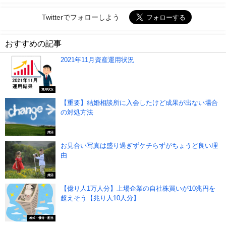
Twitterでフォローしよう
おすすめの記事
2021年11月資産運用状況
運用状況
【重要】結婚相談所に入会したけど成果が出ない場合
の対処方法
婚活
お見合い写真は盛り過ぎずケチらずがちょうど良い理
由
婚活
【億り人1万人分】上場企業の自社株買いが10兆円を
超えそう【兆り人10人分】
株式・優待・配当