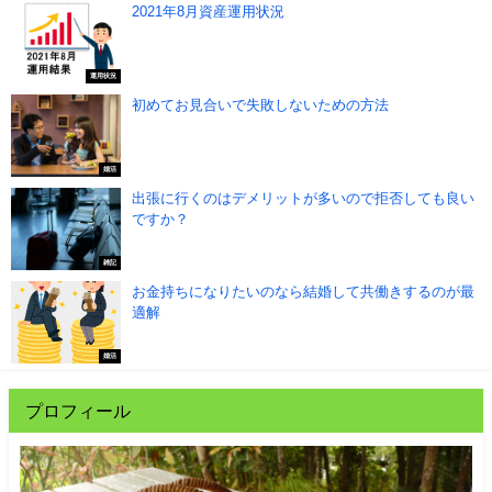
2021年8月資産運用状況
運用状況
初めてお見合いで失敗しないための方法
婚活
出張に行くのはデメリットが多いので拒否しても良い
ですか？
雑記
お金持ちになりたいのなら結婚して共働きするのが最
適解
婚活
プロフィール