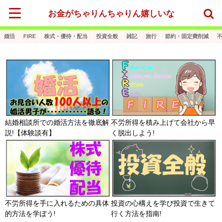
お金がちゃりんちゃりん嬉しいな
婚活
FIRE
株式・優待・配当
投資全般
雑記
旅行
節約・固定費削減
結婚相談所での婚活方法を徹底解
不労所得を積み上げて会社から早
説!【体験談有】
く脱出しよう!
不労所得を手に入れるための具体
投資の心構えを学び投資で生きて
的方法を学ぼう!
行く方法を指南!