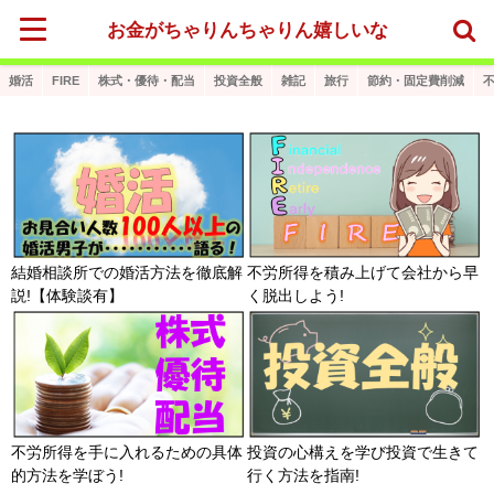
お金がちゃりんちゃりん嬉しいな
婚活
FIRE
株式・優待・配当
投資全般
雑記
旅行
節約・固定費削減
結婚相談所での婚活方法を徹底解
不労所得を積み上げて会社から早
説!【体験談有】
く脱出しよう!
不労所得を手に入れるための具体
投資の心構えを学び投資で生きて
的方法を学ぼう!
行く方法を指南!