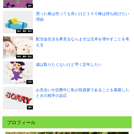
旅行
買った株は売っても良いけど１００株は持ち続けたい
理由
株式・優待・配当
配当金生活を夢見るならまずは元本を増やすことを考
える
株式・優待・配当
歳は取りたくないけど早く定年したい
FIRE
お見合いや交際中に私が投資家であることを暴露した
ときの相手の反応
婚活
プロフィール