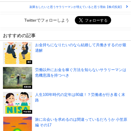
副業をしたいと思うサラリーマンが増えていると思う理由【株式投資】
Twitterでフォローしよう
おすすめの記事
お金持ちになりたいのなら結婚して共働きするのが最
適解
婚活
労働以外にお金を稼ぐ方法を知らないサラリーマンは
危機意識を持つべき
投資全般
人生100年時代の定年は80歳！？労働者が行き着く末
路
年金/老後
旅に出会いを求めるのは間違っているだろうか 小笠原
編 その17