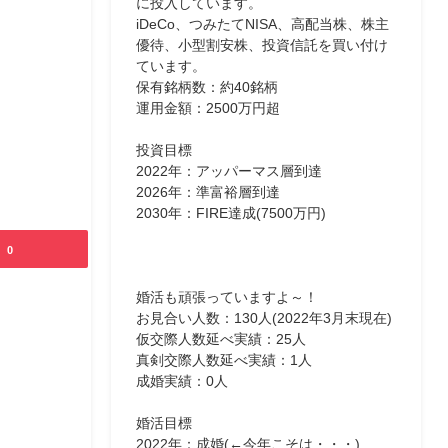
に投入しています。
iDeCo、つみたてNISA、高配当株、株主
優待、小型割安株、投資信託を買い付け
ています。
保有銘柄数：約40銘柄
運用金額：2500万円超
投資目標
2022年：アッパーマス層到達
2026年：準富裕層到達
2030年：FIRE達成(7500万円)
0
婚活も頑張っていますよ～！
お見合い人数：130人(2022年3月末現在)
仮交際人数延べ実績：25人
真剣交際人数延べ実績：1人
成婚実績：0人
婚活目標
2022年：成婚(←今年こそは・・・)