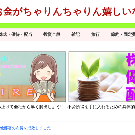
お金がちゃりんちゃりん嬉しい
株式・優待・配当
投資全般
雑記
旅行
節約・固定
み上げて会社から早く脱出しよう!
不労所得を手に入れるための具体的
く他部署の次長を成敗しました