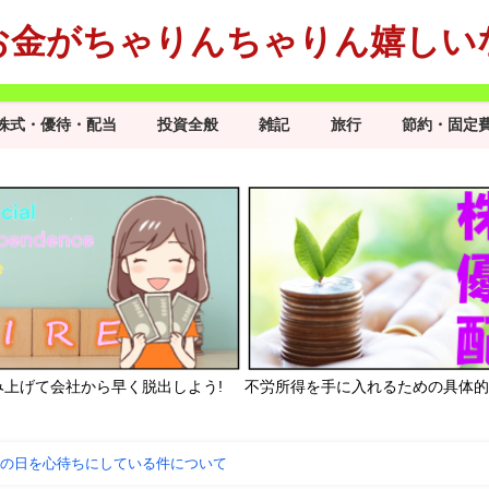
お金がちゃりんちゃりん嬉しい
株式・優待・配当
投資全般
雑記
旅行
節約・固定
み上げて会社から早く脱出しよう!
不労所得を手に入れるための具体的
その日を心待ちにしている件について