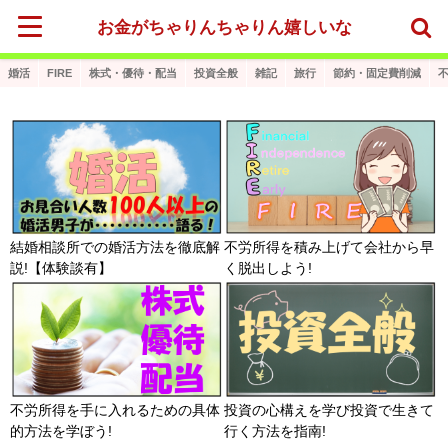
お金がちゃりんちゃりん嬉しいな
婚活
FIRE
株式・優待・配当
投資全般
雑記
旅行
節約・固定費削減
結婚相談所での婚活方法を徹底解
不労所得を積み上げて会社から早
説!【体験談有】
く脱出しよう!
不労所得を手に入れるための具体
投資の心構えを学び投資で生きて
的方法を学ぼう!
行く方法を指南!