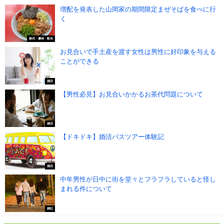
増配を発表した山岡家の期間限定まぜそばを食べに行
く
株式・優待・配当
お見合いで手土産を渡す女性は男性に好印象を与える
ことができる
婚活
【男性必見】お見合いかかるお茶代問題について
婚活
【ドキドキ】婚活バスツアー体験記
婚活
中年男性が日中に街を堂々とフラフラしていると怪し
まれる件について
雑記