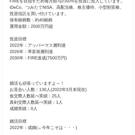
FIREを目指すため毎月給与の50%を投資に投入しています。
iDeCo、つみたてNISA、高配当株、株主優待、小型割安株、
投資信託を買い付けています。
保有銘柄数：約40銘柄
運用金額：2500万円超
投資目標
2022年：アッパーマス層到達
2026年：準富裕層到達
2030年：FIRE達成(7500万円)
婚活も頑張っていますよ～！
お見合い人数：130人(2022年3月末現在)
仮交際人数延べ実績：25人
真剣交際人数延べ実績：1人
成婚実績：0人
婚活目標
2022年：成婚(←今年こそは・・・)