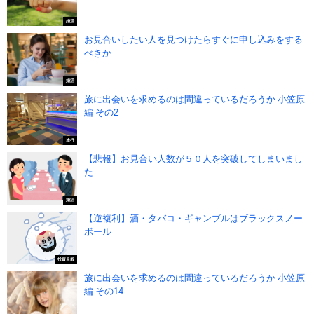
婚活
お見合いしたい人を見つけたらすぐに申し込みをする
べきか
婚活
旅に出会いを求めるのは間違っているだろうか 小笠原
編 その2
旅行
【悲報】お見合い人数が５０人を突破してしまいまし
た
婚活
【逆複利】酒・タバコ・ギャンブルはブラックスノー
ボール
投資全般
旅に出会いを求めるのは間違っているだろうか 小笠原
編 その14