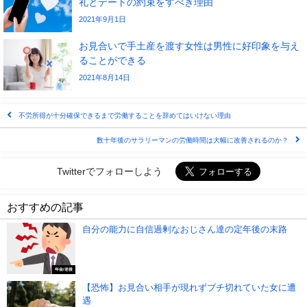
礼とデートの約束をすべき理由
2021年9月1日
お見合いで手土産を渡す女性は男性に好印象を与え
ることができる
2021年8月14日
不労所得が十分確保できるまで労働することを辞めてはいけない理由
数十年後のサラリーマンの労働時間は大幅に改善されるのか？
Twitterでフォローしよう
おすすめの記事
自分の能力に自信過剰なおじさん達の定年後の末路
年金/老後
【恐怖】お見合い相手が現れずブチ切れていた女に遭
遇