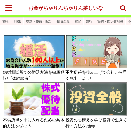
お金がちゃりんちゃりん嬉しいな
婚活
FIRE
株式・優待・配当
投資全般
雑記
旅行
節約・固定費削減
結婚相談所での婚活方法を徹底解
不労所得を積み上げて会社から早
説!【体験談有】
く脱出しよう!
不労所得を手に入れるための具体
投資の心構えを学び投資で生きて
的方法を学ぼう!
行く方法を指南!