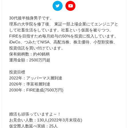
30代後半独身男子です。
理系の大学院を修了後、 東証一部上場企業にてエンジニアと
して社畜生活をしています。社畜という仮面を被りつつ、
FIREを目指すため毎月給与の50%を投資に投入しています。
iDeCo、つみたてNISA、高配当株、株主優待、小型割安株、
投資信託を買い付けています。
保有銘柄数：約40銘柄
運用金額：2500万円超
投資目標
2022年：アッパーマス層到達
2026年：準富裕層到達
2030年：FIRE達成(7500万円)
婚活も頑張っていますよ～！
お見合い人数：130人(2022年3月末現在)
仮交際人数延べ実績：25人